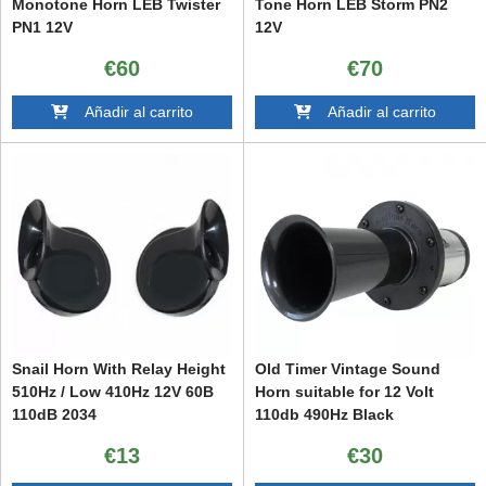
Monotone Horn LEB Twister
Tone Horn LEB Storm PN2
PN1 12V
12V
€60
€70
Añadir al carrito
Añadir al carrito
Snail Horn With Relay Height
Old Timer Vintage Sound
510Hz / Low 410Hz 12V 60B
Horn suitable for 12 Volt
110dB 2034
110db 490Hz Black
€13
€30