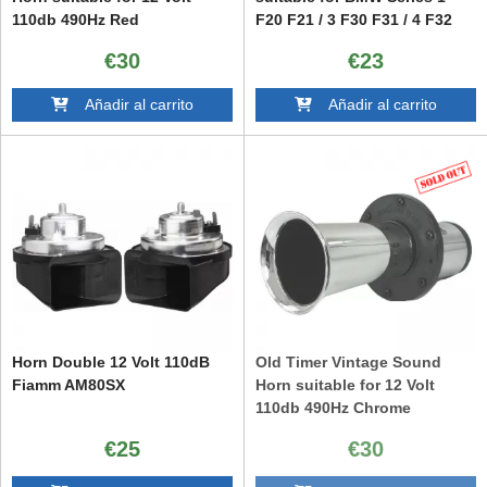
110db 490Hz Red
F20 F21 / 3 F30 F31 / 4 F32
F33 F36 / 5 F10 F11 / 6 F06
€30
€23
F12 F13 / 7 F01 F02 F03 F04 /
X3 F25 / X4 F26 1 Pc
Añadir al carrito
Añadir al carrito
Horn Double 12 Volt 110dB
Old Timer Vintage Sound
Fiamm AM80SX
Horn suitable for 12 Volt
110db 490Hz Chrome
€25
€30