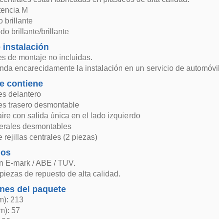
tencia M
 brillante
odo brillante/brillante
 instalación
es de montaje no incluidas.
da encarecidamente la instalación en un servicio de automóvil
e contiene
s delantero
s trasero desmontable
aire con salida única en el lado izquierdo
terales desmontables
 rejillas centrales (2 piezas)
dos
n E-mark / ABE / TUV.
 piezas de repuesto de alta calidad.
nes del paquete
m): 213
m): 57