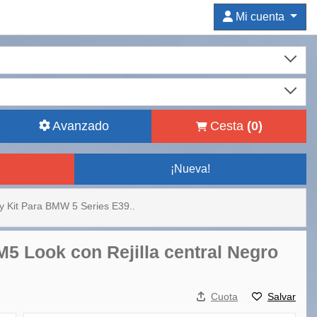
Mi cuenta
Avanzado
Cesta
(
0
)
¡Nueva!
y Kit Para BMW 5 Series E39..
5 Look con Rejilla central Negro
Cuota
Salvar