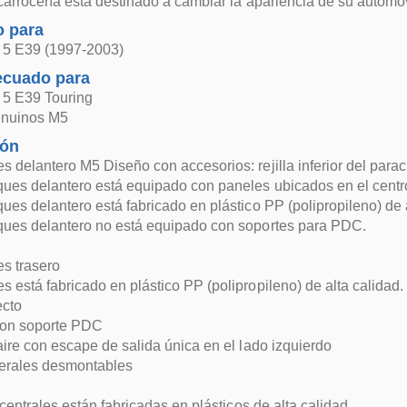
 carrocería está destinado a cambiar la apariencia de su auto
 para
5 E39 (1997-2003)
ecuado para
5 E39 Touring
enuinos M5
ión
 delantero M5 Diseño con accesorios: rejilla inferior del par
ues delantero está equipado con paneles ubicados en el centro 
ues delantero está fabricado en plástico PP (polipropileno) de a
ques delantero no está equipado con soportes para PDC.
s trasero
 está fabricado en plástico PP (polipropileno) de alta calidad.
ecto
on soporte PDC
aire con escape de salida única en el lado izquierdo
terales desmontables
 centrales están fabricadas en plásticos de alta calidad.