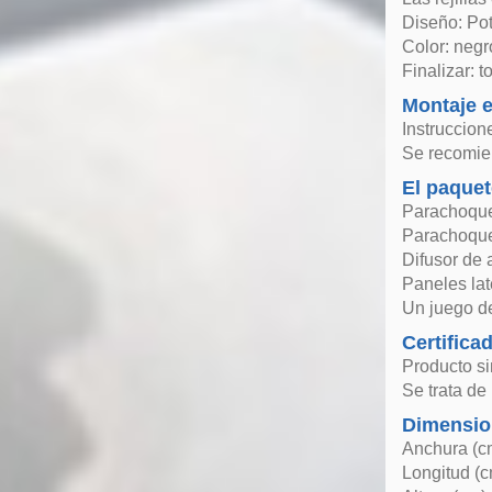
Diseño: Po
Color: negro
Finalizar: t
Montaje e
Instruccion
Se recomien
El paquet
Parachoque
Parachoque
Difusor de 
Paneles la
Un juego de
Certifica
Producto si
Se trata de
Dimensio
Anchura (c
Longitud (c