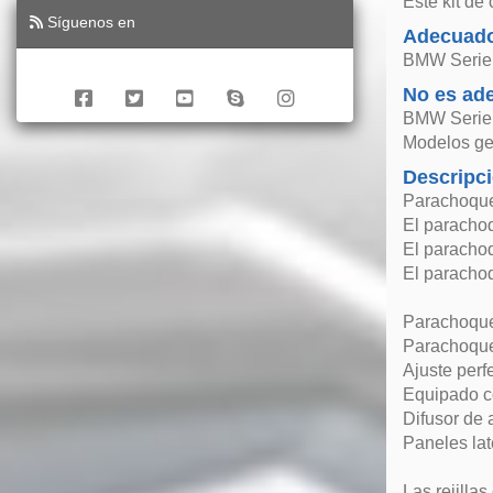
Este kit de
Síguenos en
Adecuado
BMW Serie 
No es ad
BMW Serie 
Modelos g
Descripc
Parachoques
El parachoq
El parachoq
El paracho
Parachoque
Parachoques
Ajuste perf
Equipado c
Difusor de 
Paneles la
Las rejillas