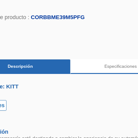
e producto :
CORBBME39M5PFG
Descripción
Especificaciones
e: KITT
es
ión