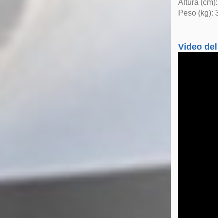
Altura (cm)
Peso (kg): 
Video del