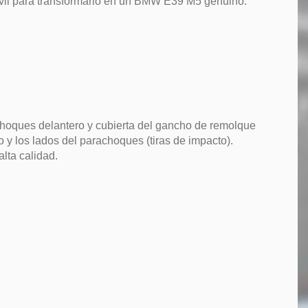
móvil para transformarlo en un BMW E39 M5 genuino.
achoques delantero y cubierta del gancho de remolque
y los lados del parachoques (tiras de impacto).
lta calidad.