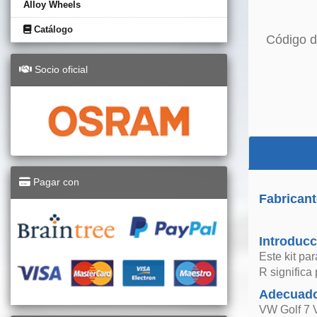
Alloy Wheels
Catálogo
Código d
Socio oficial
Pagar con
Fabricant
Introducc
Este kit pa
R significa
Adecuado
VW Golf 7 