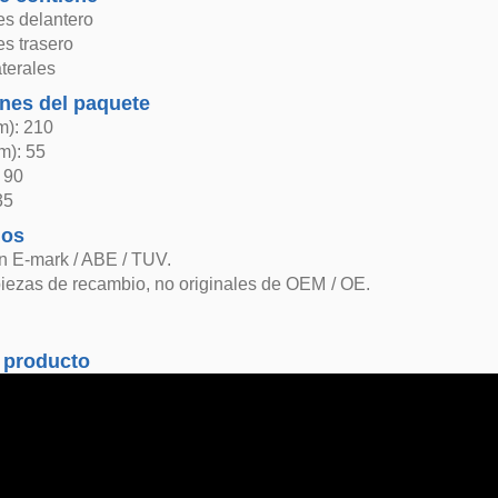
s delantero
s trasero
terales
nes del paquete
m): 210
m): 55
: 90
35
dos
n E-mark / ABE / TUV.
iezas de recambio, no originales de OEM / OE.
 producto