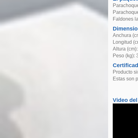
Parachoque
Parachoque
Faldones la
Dimensio
Anchura (c
Longitud (c
Altura (cm)
Peso (kg): 
Certifica
Producto si
Estas son p
Video del