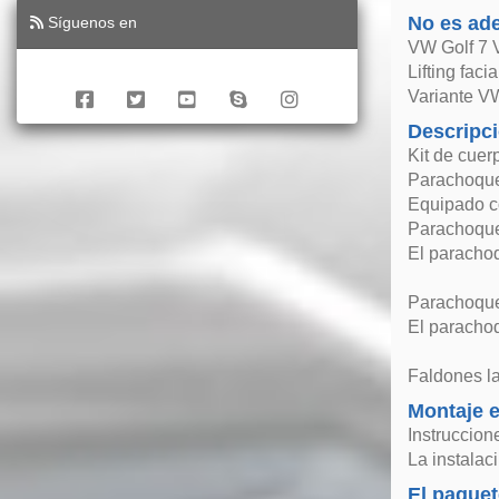
No es ad
Síguenos en
VW Golf 7 V
Lifting faci
Variante VW
Descripc
Kit de cuer
Parachoques
Equipado con
Parachoque
El paracho
Parachoques
El paracho
Faldones la
Montaje e
Instruccion
La instalac
El paquet