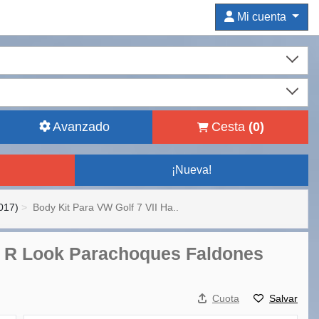
Mi cuenta
Avanzado
Cesta
(
0
)
¡Nueva!
017)
Body Kit Para VW Golf 7 VII Ha..
17 R Look Parachoques Faldones
Cuota
Salvar