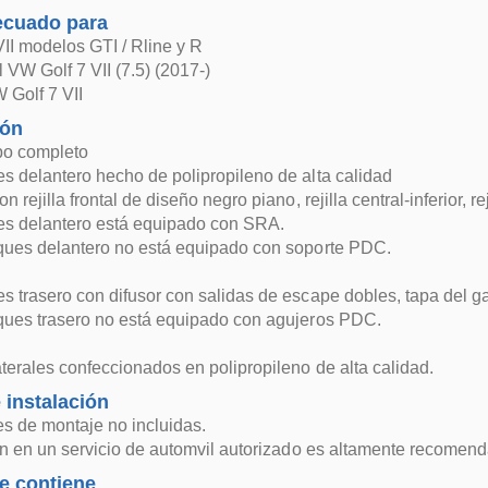
ecuado para
II modelos GTI / Rline y R
al VW Golf 7 VII (7.5) (2017-)
 Golf 7 VII
ión
po completo
 delantero hecho de polipropileno de alta calidad
 rejilla frontal de diseño negro piano, rejilla central-inferior, r
s delantero está equipado con SRA.
ques delantero no está equipado con soporte PDC.
 trasero con difusor con salidas de escape dobles, tapa del gan
ques trasero no está equipado con agujeros PDC.
terales confeccionados en polipropileno de alta calidad.
 instalación
es de montaje no incluidas.
in en un servicio de automvil autorizado es altamente recomend
e contiene