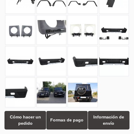
Cómo hacer un
Información de
Formas de pago
pedido
envío