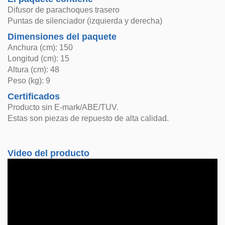
Difusor de parachoques trasero
Puntas de silenciador (izquierda y derecha)
Dimensiones del paquete
Anchura (cm): 150
Longitud (cm): 15
Altura (cm): 48
Peso (kg): 9
Certificados
Producto sin E-mark/ABE/TUV.
Estas son piezas de repuesto de alta calidad.
Video del producto