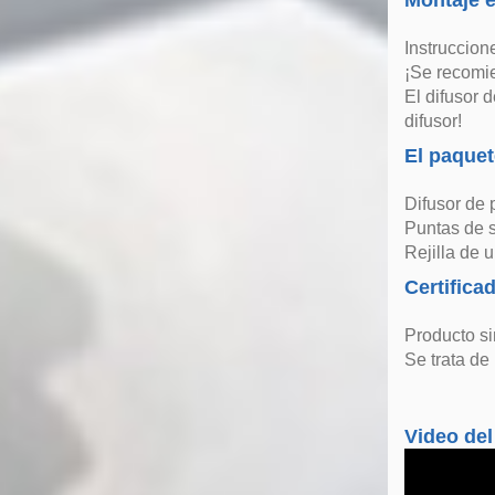
Montaje e
Instruccion
¡Se recomie
El difusor 
difusor!
El paquet
Difusor de 
Puntas de s
Rejilla de 
Certifica
Producto si
Se trata de
Video del