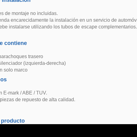
 instalación
es de montaje no incluidas.
nda encarecidamente la instalación en un servicio de automóvi
debe instalarse utilizando los tubos de escape complementarios. ¡S
e contiene
parachoques trasero
ilenciador (izquierda-derecha)
un solo marco
dos
n E-mark / ABE / TUV.
 piezas de repuesto de alta calidad.
 producto