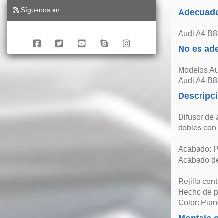
Síguenos en
Adecuado
Audi A4 B8 
No es ad
Modelos Au
Audi A4 B8 
Descripc
Difusor de 
dobles con 
Acabado: Pi
Acabado de 
Rejilla cent
Hecho de pl
Color: Pia