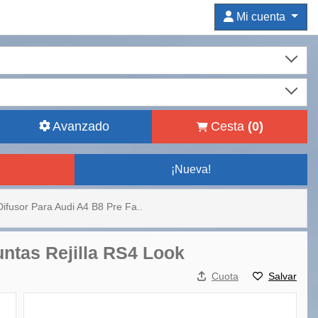
Mi cuenta
Avanzado
Cesta
(
0
)
¡Nueva!
Difusor Para Audi A4 B8 Pre Fa..
untas Rejilla RS4 Look
Cuota
Salvar