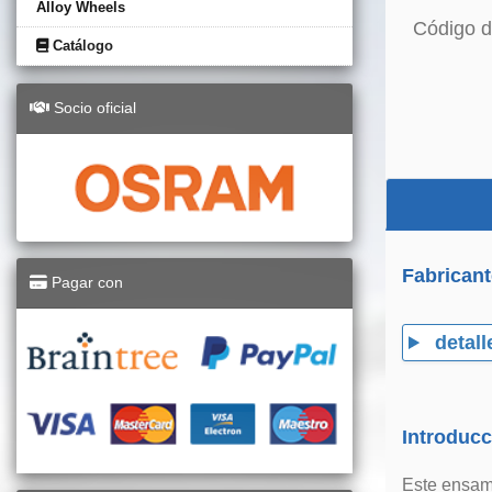
Alloy Wheels
Código d
Catálogo
Socio oficial
Fabricant
Pagar con
detall
Introducc
Este ensamb