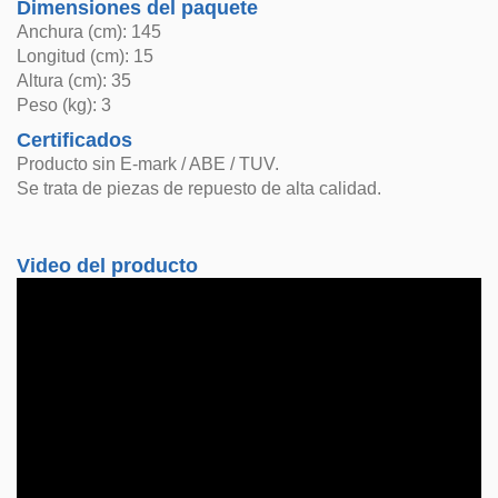
Dimensiones del paquete
Anchura (cm): 145
Longitud (cm): 15
Altura (cm): 35
Peso (kg): 3
Certificados
Producto sin E-mark / ABE / TUV.
Se trata de piezas de repuesto de alta calidad.
Video del producto