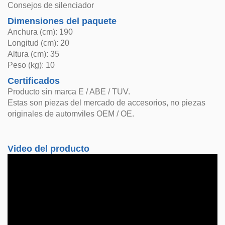
Consejos de silenciador
Dimensiones del paquete
Anchura (cm): 190
Longitud (cm): 20
Altura (cm): 35
Peso (kg): 10
Certificados
Producto sin marca E / ABE / TUV.
Estas son piezas del mercado de accesorios, no piezas
originales de automviles OEM / OE.
Video del producto