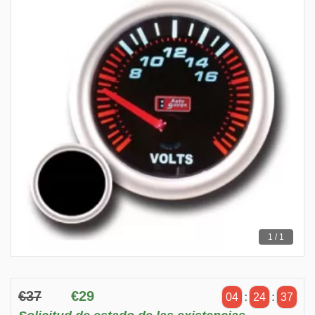
1 / 1
€37
€29
04
:
24
:
37