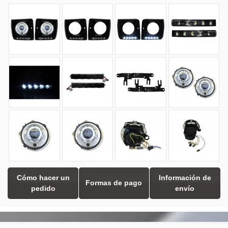
Cómo hacer un
Información de
Formas de pago
pedido
envío