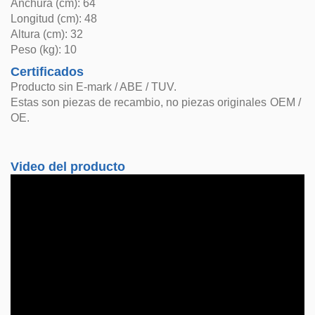
Anchura (cm): 64
Longitud (cm): 48
Altura (cm): 32
Peso (kg): 10
Certificados
Producto sin E-mark / ABE / TUV.
Estas son piezas de recambio, no piezas originales OEM /
OE.
Video del producto