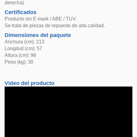
derecha)
Certificados
Producto sin E-mark / ABE / TUV.
Se trata de piezas de repuesto de alta calidad.
Dimensiones del paquete
Anchura (cm): 213
Longitud (cm): 57
Altura (cm): 96
Peso (kg): 30
Video del producto