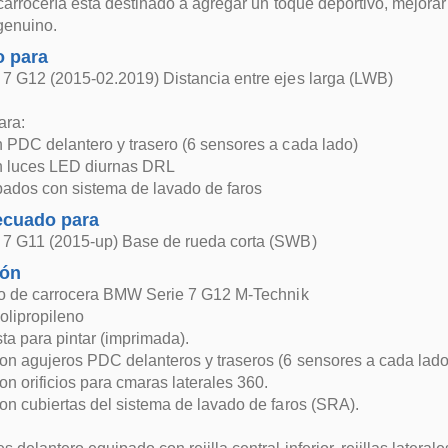
 carrocería está destinado a agregar un toque deportivo, mejor
genuino.
 para
7 G12 (2015-02.2019) Distancia entre ejes larga (LWB)
ara:
PDC delantero y trasero (6 sensores a cada lado)
 luces LED diurnas DRL
pados con sistema de lavado de faros
ecuado para
7 G11 (2015-up) Base de rueda corta (SWB)
ión
to de carrocera BMW Serie 7 G12 M-Technik
olipropileno
sta para pintar (imprimada).
n agujeros PDC delanteros y traseros (6 sensores a cada lado
n orificios para cmaras laterales 360.
n cubiertas del sistema de lavado de faros (SRA).