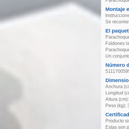
Parachoques
Montaje e
Instruccion
Se recomien
El paquet
Parachoque
Faldones la
Parachoque
Un conjunto
Número de
511170059
Dimensio
Anchura (c
Longitud (c
Altura (cm)
Peso (kg): 
Certifica
Producto si
Estas son p