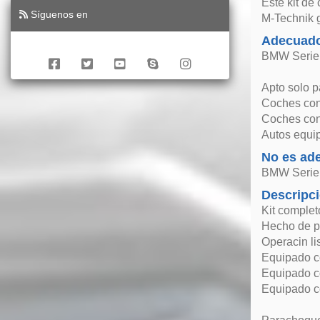
Este kit de
Síguenos en
M-Technik 
Adecuado
BMW Serie 
Apto solo p
Coches con 
Coches con
Autos equi
No es ad
BMW Serie 
Descripc
Kit comple
Hecho de p
Operacin li
Equipado co
Equipado co
Equipado co