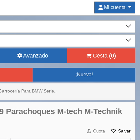
Mi cuenta
Avanzado
Cesta
(
0
)
¡Nueva!
 Carrocería Para BMW Serie..
19 Parachoques M-tech M-Technik
Cuota
Salvar