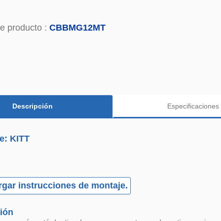
e producto :
CBBMG12MT
Descripción
Especificaciones
e: KITT
gar instrucciones de montaje.
ión