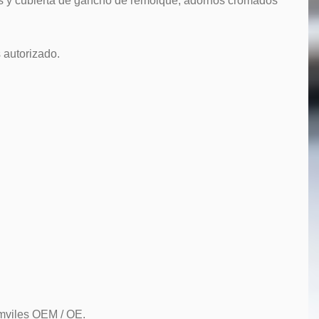
rales y cubierta de gancho de remolque, adornos cromados
 autorizado.
omviles OEM / OE.