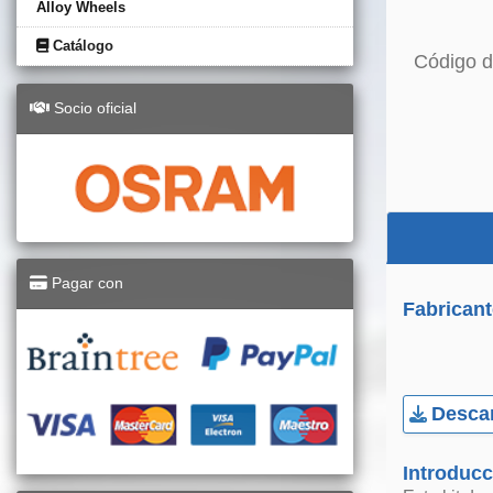
Alloy Wheels
Catálogo
Código d
Socio oficial
Pagar con
Fabricant
Descar
Introducc