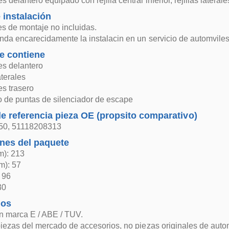
 delantero equipado con rejilla central inferior, rejillas late
 instalación
es de montaje no incluidas.
da encarecidamente la instalacin en un servicio de automviles
e contiene
s delantero
terales
s trasero
 de puntas de silenciador de escape
 referencia pieza OE (propsito comparativo)
50, 51118208313
nes del paquete
m): 213
m): 57
: 96
30
dos
n marca E / ABE / TUV.
iezas del mercado de accesorios, no piezas originales de aut