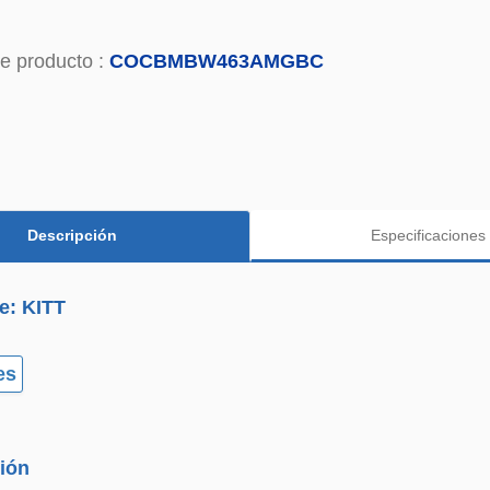
e producto :
COCBMBW463AMGBC
Descripción
Especificaciones
e: KITT
es
ión