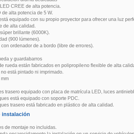
 LED CREE de alta potencia.
de alta potencia de 5 W.
tá equipado con su propio proyector para ofrecer una luz perf
e de alta calidad.
súper brillante (6000K).
idad (900 lúmenes).
con ordenador de a bordo (libre de errores).
ueda y guardabarros
e rueda están fabricados en polipropileno flexible de alta calid
 no está pintado ni imprimado.
0 mm
 trasero equipado con placa de matrícula LED, luces antinieb
ques está equipado con soporte PDC.
ues trasero está fabricado en plástico de alta calidad.
 instalación
es de montaje no incluidas.
da encarecidamente la instalación en un servicio de vehículos