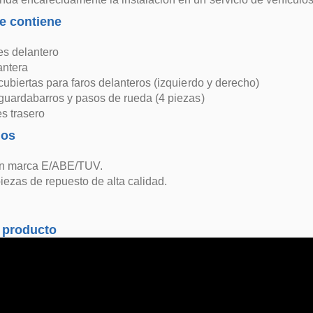
e contiene
s delantero
antera
cubiertas para faros delanteros (izquierdo y derecho)
guardabarros y pasos de rueda (4 piezas)
s trasero
dos
in marca E/ABE/TUV.
iezas de repuesto de alta calidad.
 producto