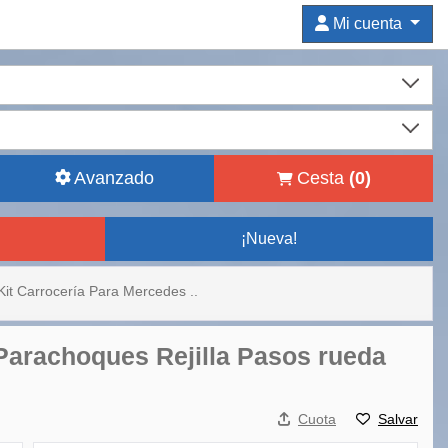
Mi cuenta
Avanzado
Cesta
(
0
)
¡Nueva!
Kit Carrocería Para Mercedes ..
Parachoques Rejilla Pasos rueda
Cuota
Salvar