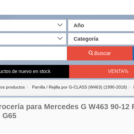
Año
Categoría
Buscar
uctos de nuevo en stock
VENTA%
los productos
Parrilla / Rejilla por G-CLASS (W463) (1990-2018)
rrocería para Mercedes G W463 90-12 
o G65