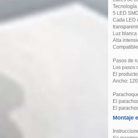
Tecnología
5 LED SMD 
Cada LED es
transparent
Luz blanca 
Alta intens
Compatible 
Pasos de r
Los pasos d
El producto
Ancho: 12
Parachoques
El paracho
El parachoq
Montaje e
Instruccion
Se recomien