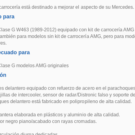
 carrocería está destinado a mejorar el aspecto de su Mercedes.
 para
lase G W463 (1989-2012) equipado con kit de carrocería AMG
ambién para modelos sin kit de carrocería AMG, pero para mod
es.
ecuado para
lase G modelos AMG originales
ión
 delantero equipado con refuerzo de acero en el parachoques del
jillas de intercooler, sensor de radar/Distronic falso y soporte d
ues delantero está fabricado en polipropileno de alta calidad.
lantera elaborada en plásticos y aluminio de alta calidad.
rior negro piano/acabado con rayas cromadas.
rculación diurna dedicadas