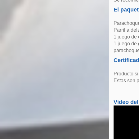
El paquet
Parachoque
Parrilla del
1 juego de 
1 juego de 
parachoque
Certifica
Producto s
Estas son p
Video del