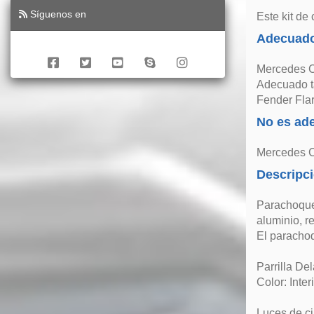
Síguenos en
Este kit de
Adecuado
Mercedes C
Adecuado t
Fender Flar
No es ad
Mercedes C
Descripc
Parachoques
aluminio, re
El parachoq
Parrilla De
Color: Inte
Luces de ci