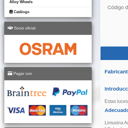
Alloy Wheels
Código d
Catálogo
Socio oficial
Fabricant
Pagar con
Introducc
Estas luces
Adecuado
Limusina A