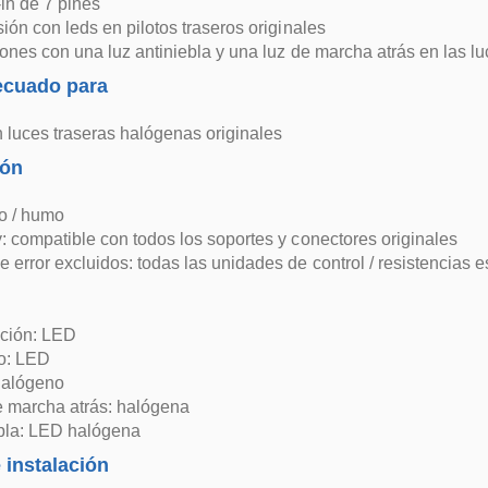
-in de 7 pines
sión con leds en pilotos traseros originales
iones con una luz antiniebla y una luz de marcha atrás en las lu
ecuado para
luces traseras halógenas originales
ión
jo / humo
: compatible con todos los soportes y conectores originales
 error excluidos: todas las unidades de control / resistencias e
n
ición: LED
no: LED
halógeno
 marcha atrás: halógena
ebla: LED halógena
 instalación