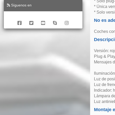
* Solo plug
Síguenos en
* Única ver
* Solo vers
No es ad
Coches con 
Descripc
Versión: ro
Plug & Play
Mensajes de
Iluminació
Luz de pos
Luz de fre
Indicador: 
Lámpara de
Luz antini
Montaje e