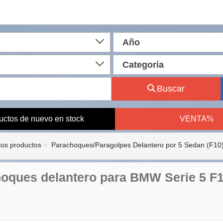
Año
Categoría
Buscar
uctos de nuevo en stock
VENTA%
los productos
Parachoques/Paragolpes Delantero por 5 Sedan (F10
oques delantero para BMW Serie 5 F1
o