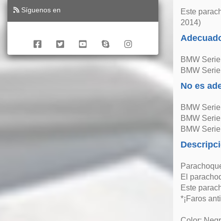
Síguenos en
Este parach
2014)
Adecuado
BMW Serie 
BMW Serie 
No es ad
BMW Serie 
BMW Serie 
BMW Serie 
Descripc
Parachoque
El parachoqu
Este parach
*¡Faros ant
Color: Negr