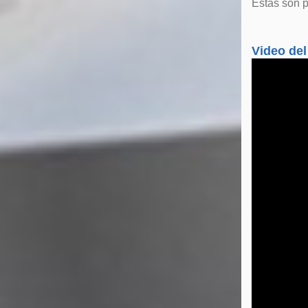
Estas son p
Video del