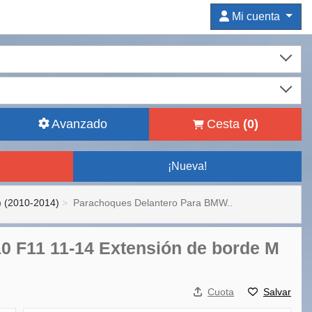
Mi cuenta
Avanzado
Cesta
(
0
)
¡Nueva!
) (2010-2014)
Parachoques Delantero Para BMW..
0 F11 11-14 Extensión de borde M
Cuota
Salvar