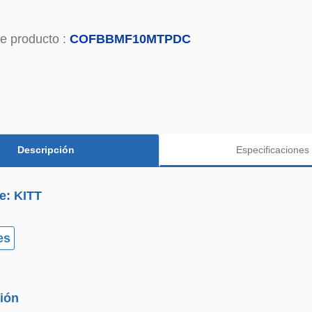
e producto :
COFBBMF10MTPDC
Descripción
Especificaciones
e: KITT
es
ión