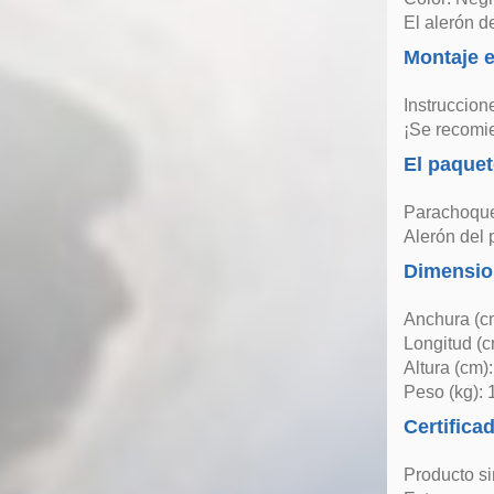
El alerón d
Montaje e
Instruccion
¡Se recomie
El paquet
Parachoque
Alerón del
Dimensio
Anchura (c
Longitud (c
Altura (cm)
Peso (kg): 
Certifica
Producto s