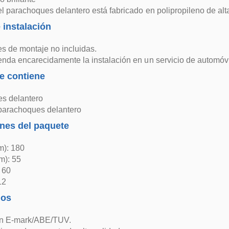
el parachoques delantero está fabricado en polipropileno de alt
 instalación
es de montaje no incluidas.
nda encarecidamente la instalación en un servicio de automóvi
e contiene
s delantero
 parachoques delantero
nes del paquete
m): 180
m): 55
: 60
12
dos
in E-mark/ABE/TUV.