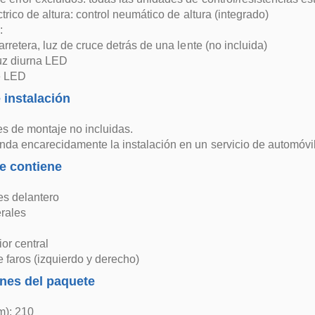
trico de altura: control neumático de altura (integrado)
:
arretera, luz de cruce detrás de una lente (no incluida)
uz diurna LED
e LED
 instalación
es de montaje no incluidas.
da encarecidamente la instalación en un servicio de automóvil
e contiene
s delantero
erales
ior central
 faros (izquierdo y derecho)
nes del paquete
m): 210