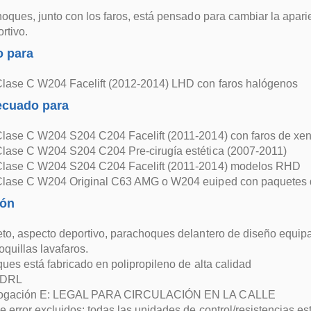
oques, junto con los faros, está pensado para cambiar la apar
rtivo.
 para
lase C W204 Facelift (2012-2014) LHD con faros halógenos
ecuado para
lase C W204 S204 C204 Facelift (2011-2014) con faros de x
lase C W204 S204 C204 Pre-cirugía estética (2007-2011)
lase C W204 S204 C204 Facelift (2011-2014) modelos RHD
lase C W204 Original C63 AMG o W204 euiped con paquetes 
ión
o, aspecto deportivo, parachoques delantero de diseño equipado 
quillas lavafaros.
ues está fabricado en polipropileno de alta calidad
 DRL
ogación E: LEGAL PARA CIRCULACIÓN EN LA CALLE
 error excluidos: todas las unidades de control/resistencias es