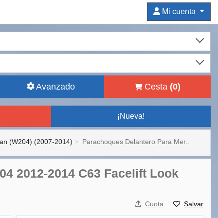
Mi cuenta
Avanzado
Cesta
(
0
)
¡Nueva!
an (W204) (2007-2014)
Parachoques Delantero Para Mer..
4 2012-2014 C63 Facelift Look
Cuota
Salvar