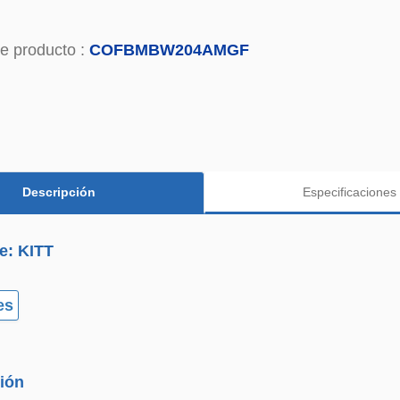
e producto :
COFBMBW204AMGF
Descripción
Especificaciones
e: KITT
es
ión