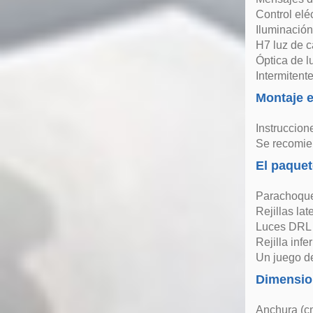
Control eléc
Iluminación
H7 luz de c
Óptica de l
Intermitent
Montaje e
Instruccion
Se recomien
El paquet
Parachoque
Rejillas lat
Luces DRL
Rejilla infer
Un juego de
Dimensio
Anchura (c