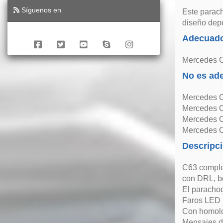
Síguenos en
Este parach
diseño depo
Adecuado
Mercedes C
No es ad
Mercedes C
Mercedes C
Mercedes C
Mercedes C
Descripc
C63 complet
con DRL, bo
El parachoq
Faros LED
Con homol
Mensajes de