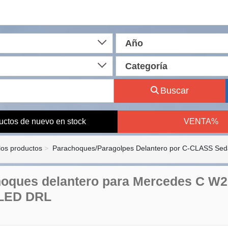
Año
Categoría
Buscar
uctos de nuevo en stock
VENTA%
los productos
Parachoques/Paragolpes Delantero por C-CLASS Sed
oques delantero para Mercedes C W20
 LED DRL