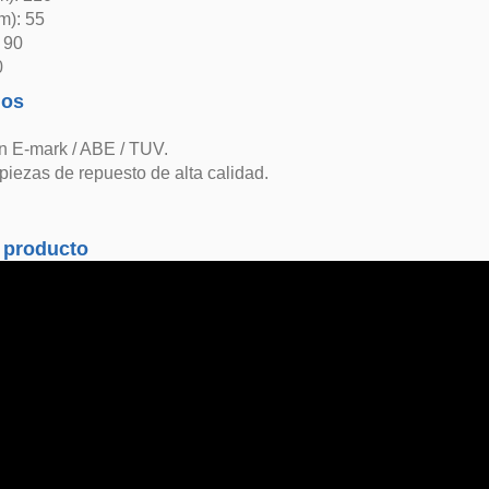
m): 55
: 90
0
dos
n E-mark / ABE / TUV.
 piezas de repuesto de alta calidad.
 producto