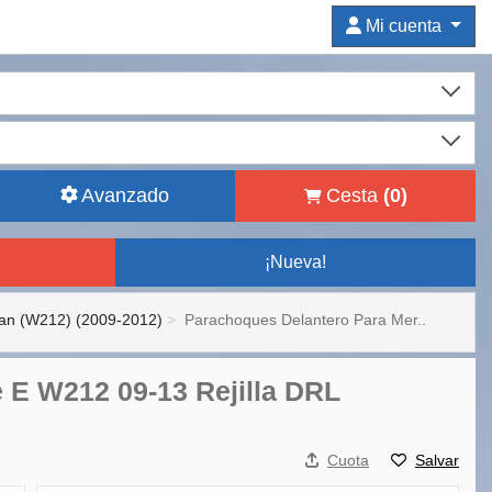
Mi cuenta
Avanzado
Cesta
(
0
)
¡Nueva!
an (W212) (2009-2012)
Parachoques Delantero Para Mer..
 E W212 09-13 Rejilla DRL
Cuota
Salvar