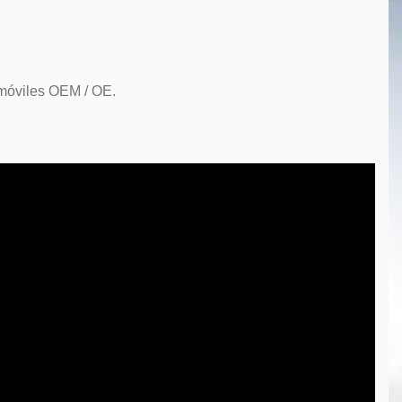
omóviles OEM / OE.