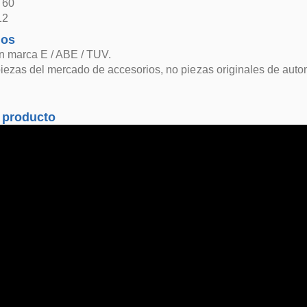
: 60
12
dos
n marca E / ABE / TUV.
iezas del mercado de accesorios, no piezas originales de aut
 producto