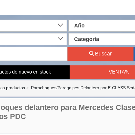
Año
Categoría
Buscar
uctos de nuevo en stock
VENTA%
los productos
Parachoques/Paragolpes Delantero por E-CLASS Sed
oques delantero para Mercedes Clase
ros PDC