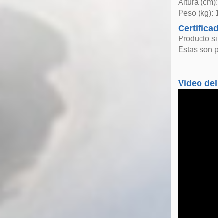
Altura (cm)
Peso (kg): 
Certifica
Producto si
Estas son p
Video del