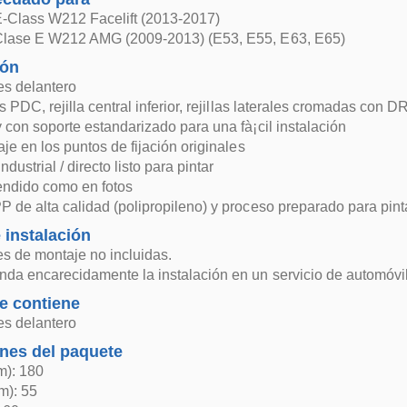
-Class W212 Facelift (2013-2017)
lase E W212 AMG (2009-2013) (E53, E55, E63, E65)
ión
s delantero
s PDC, rejilla central inferior, rejillas laterales cromadas con D
 con soporte estandarizado para una fà¡cil instalación
aje en los puntos de fijación originales
dustrial / directo listo para pintar
endido como en fotos
 de alta calidad (polipropileno) y proceso preparado para pint
 instalación
es de montaje no incluidas.
da encarecidamente la instalación en un servicio de automóvil
e contiene
s delantero
nes del paquete
m): 180
m): 55