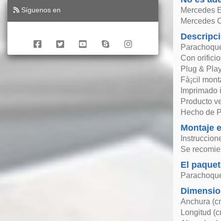
Síguenos en
Mercedes E
Mercedes C
Descripc
Parachoque
Con orificio
Plug & Play
Fà¡cil mont
Imprimado in
Producto v
Hecho de PP
Montaje e
Instruccion
Se recomien
El paquet
Parachoque
Dimensio
Anchura (c
Longitud (c