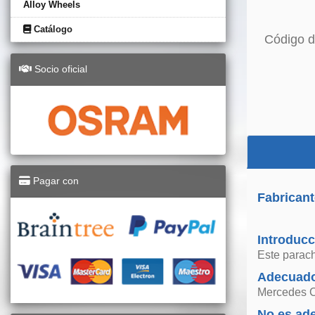
Alloy Wheels
Catálogo
Código d
Socio oficial
Pagar con
Fabricant
Introducc
Este parach
Adecuado
Mercedes C
No es ad