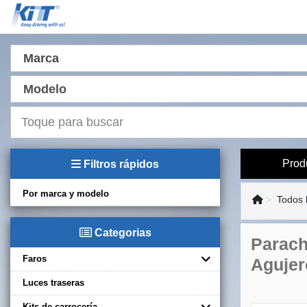
Marca
Modelo
Prod
Filtros rápidos
Por marca y modelo
Todos 
Categorias
Parach
Faros
Aguje
Luces traseras
Kits de carrocería