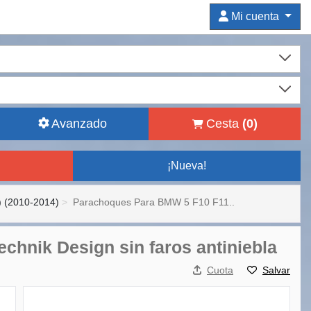
Mi cuenta
Avanzado
Cesta
(
0
)
¡Nueva!
) (2010-2014)
Parachoques Para BMW 5 F10 F11..
hnik Design sin faros antiniebla
Cuota
Salvar