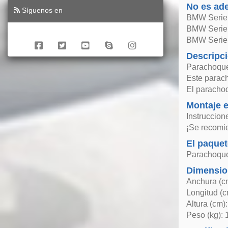
No es ad
Síguenos en
BMW Serie 
BMW Serie
BMW Serie 
Descripc
Parachoques
Este parac
El parachoq
Montaje e
Instruccion
¡Se recomie
El paquet
Parachoque
Dimensio
Anchura (c
Longitud (c
Altura (cm)
Peso (kg): 