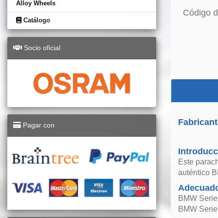
Alloy Wheels
Código d
Catálogo
Socio oficial
Fabricant
Pagar con
Introducc
Este parach
auténtico 
Adecuado
BMW Serie 
BMW Serie 