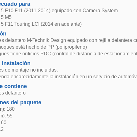
ecuado para
5 F10 F11 (2011-2014) equipado con Camera System
 5 M5
5 F11 Touring LCI (2014 en adelante)
ión
 delantero M-Technik Design equipado con rejilla delantera centr
hoques está hecho de PP (polipropileno)
ues tiene orificios PDC (control de distancia de estacionamien
 instalación
es de montaje no incluidas.
nda encarecidamente la instalación en un servicio de automóvi
e contiene
s delantero
nes del paquete
m): 180
m): 55
: 60
12