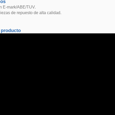
dos
in E-mark/ABE/TUV.
iezas de repuesto de alta calidad.
 producto