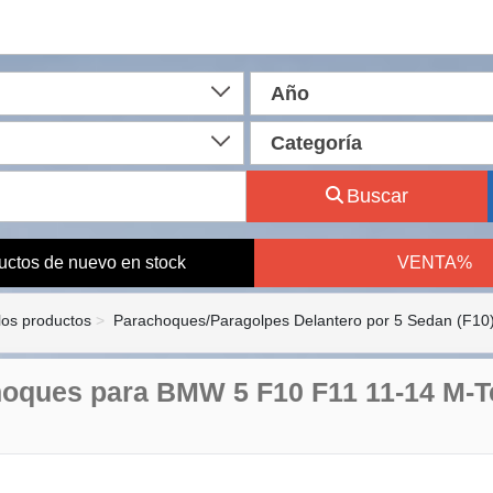
Año
Categoría
Buscar
uctos de nuevo en stock
VENTA%
los productos
Parachoques/Paragolpes Delantero por 5 Sedan (F10
oques para BMW 5 F10 F11 11-14 M-Tec