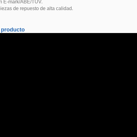
in E-mark/ABE/TUV.
iezas de repuesto de alta calidad.
 producto