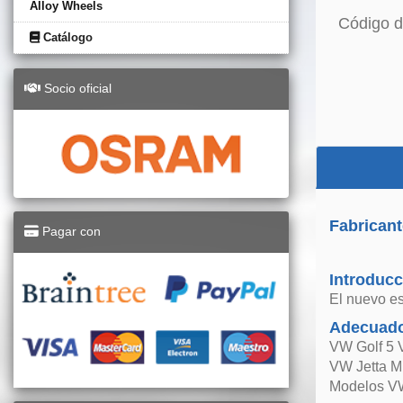
Alloy Wheels
Código d
Catálogo
Socio oficial
Fabricant
Pagar con
Introducc
El nuevo es
Adecuado
VW Golf 5 
VW Jetta M
Modelos VW 