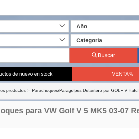
Año
Categoría
Buscar
uctos de nuevo en stock
VENTA%
los productos
Parachoques/Paragolpes Delantero por GOLF V Hatc
oques para VW Golf V 5 MK5 03-07 Rej