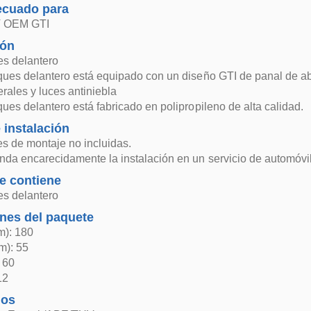
ecuado para
V OEM GTI
ión
s delantero
ues delantero está equipado con un diseño GTI de panal de abej
terales y luces antiniebla
ues delantero está fabricado en polipropileno de alta calidad.
 instalación
es de montaje no incluidas.
da encarecidamente la instalación en un servicio de automóvil
e contiene
s delantero
nes del paquete
m): 180
m): 55
: 60
12
dos