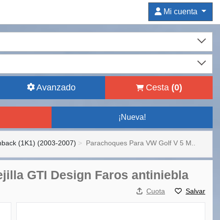
Mi cuenta
Avanzado
Cesta
(
0
)
¡Nueva!
hback (1K1) (2003-2007)
Parachoques Para VW Golf V 5 M..
illa GTI Design Faros antiniebla
Cuota
Salvar