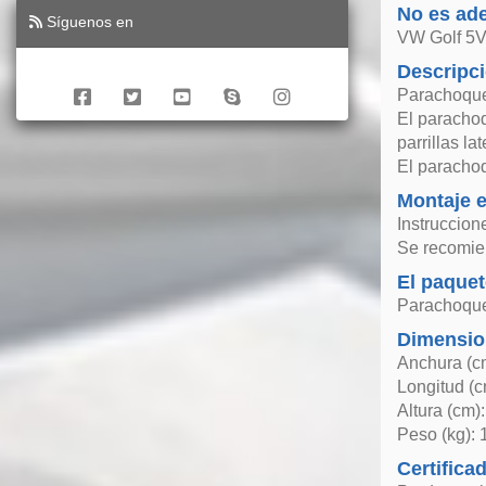
No es ad
Síguenos en
VW Golf 5
Descripc
Parachoque
El parachoq
parrillas la
El parachoq
Montaje e
Instruccion
Se recomien
El paquet
Parachoque
Dimensio
Anchura (c
Longitud (c
Altura (cm)
Peso (kg): 
Certifica