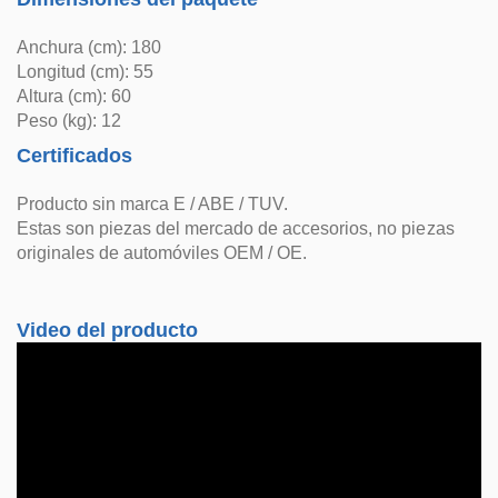
Anchura (cm): 180
Longitud (cm): 55
Altura (cm): 60
Peso (kg): 12
Certificados
Producto sin marca E / ABE / TUV.
Estas son piezas del mercado de accesorios, no piezas
originales de automóviles OEM / OE.
Video del producto