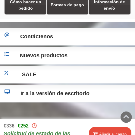
Cómo hacer un
Información de
Formas de pago
pedido
envío
Contáctenos
Nuevos productos
SALE
Ir a la versión de escritorio
€336
€252
Solicitud de estado de las
Añadir al carrito