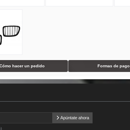
Cómo hacer un pedido
Formas de pago
Apúntate ahora
o)