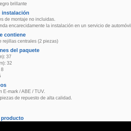
gro brillante
 instalación
es de montaje no incluidas.
da encarecidamente la instalación en un servicio de automóvil
e contiene
 rejillas centrales (2 piezas)
nes del paquete
m): 37
m): 32
 8
5
dos
n E-mark / ABE / TUV.
 piezas de repuesto de alta calidad.
 producto