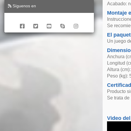
Acabado: ne
Síguenos en
Montaje e
Instruccion
Se recomien
El paquet
Un juego de
Dimensio
Anchura (c
Longitud (c
Altura (cm):
Peso (kg): 
Certifica
Producto si
Se trata de
Video del