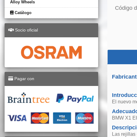
Alloy Wheels
Código d
Catálogo
Socio oficial
Fabricant
Pagar con
Introducc
El nuevo mo
Adecuado
BMW X1 E8
Descripc
Las rejilla