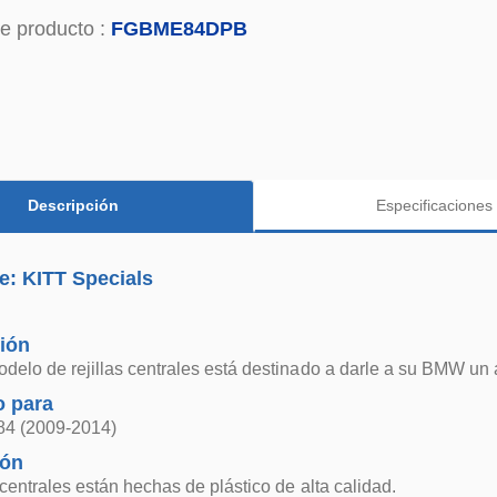
e producto :
FGBME84DPB
Descripción
Especificaciones
e: KITT Specials
ión
delo de rejillas centrales está destinado a darle a su BMW un 
 para
4 (2009-2014)
ión
s centrales están hechas de plástico de alta calidad.