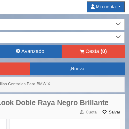
Mi cuenta
Avanzado
Cesta
(
0
)
¡Nueva!
illas Centrales Para BMW X..
Look Doble Raya Negro Brillante
Cuota
Salvar