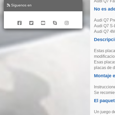
Audi Q7 Fac
Síguenos en
No es ad
Audi Q7 Pre
Audi Q7 S-
Audi Q7 4M
Descripc
Estas placa
modificacio
Esas placas
placas de d
Montaje e
Instruccion
Se recomien
El paquet
Un juego de