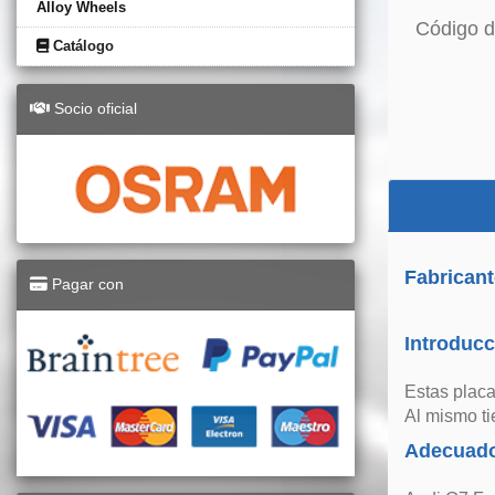
Alloy Wheels
Código d
Catálogo
Socio oficial
Fabricant
Pagar con
Introducc
Estas placa
Al mismo ti
Adecuado