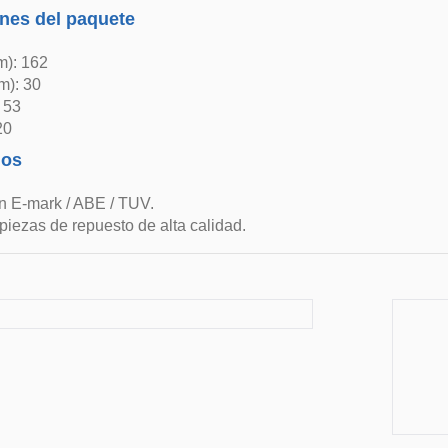
nes del paquete
m): 162
m): 30
: 53
20
dos
n E-mark / ABE / TUV.
 piezas de repuesto de alta calidad.