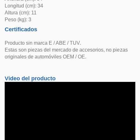
Longitud (cm): 34
Altura (cm): 11
Peso (kg): 3
Certificados
Producto sin marca E / ABE / TUV.
Estas son piezas del mercado de accesorios, no piezas
originales de automóviles OEM / OE.
Video del producto