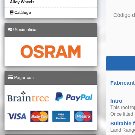
Alloy Wheels
Catálogo
Código d
Socio oficial
Pagar con
Fabricant
Intro
This roof t
Once fitted 
Suitable 
Land Range