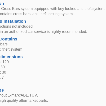
on
Cross Bars system equipped with key locked anti theft system.
ntains cross bars, anti theft locking system.
d Installation
ructions not included.
n in an authorized car service is highly recommended.
Contains
 bars
i theft system
dimensions
: 120
 30
: 30
: 7
es
thout E-mark/ABE/TUV.
igh quality aftermarket parts.