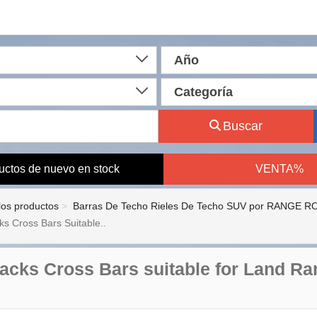
Año
Categoría
Buscar
uctos de nuevo en stock
VENTA%
los productos
Barras De Techo Rieles De Techo SUV por RANGE 
s Cross Bars Suitable..
acks Cross Bars suitable for Land Ra