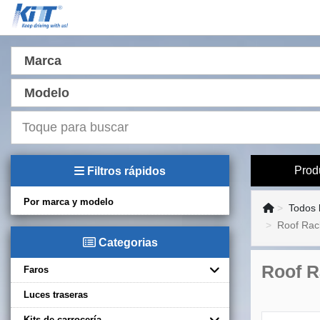
Marca
Modelo
Prod
Filtros rápidos
Por marca y modelo
Todos 
Roof Rack
Categorias
Roof R
Faros
Luces traseras
Kits de carrocería