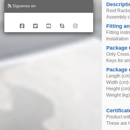
Descripti
Síguenos en
Roof Racks 
Assembly co
Fitting an
Fitting inst
Installatio
Package 
Only Cross
Keys for ant
Package 
Length (cm)
Width (cm):
Height (cm)
Weight (kg)
Certificat
Product wi
These are h