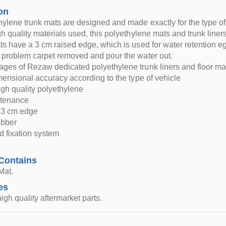
on
hylene trunk mats are designed and made exactly for the type of 
gh quality materials used, this polyethylene mats and trunk line
ts have a 3 cm raised edge, which is used for water retention eg.
 problem carpet removed and pour the water out.
ges of Rezaw dedicated polyethylene trunk liners and floor ma
imensional accuracy according to the type of vehicle
igh quality polyethylene
ntenance
d 3 cm edge
rubber
d fixation system
Contains
Mat.
es
igh quality aftermarket parts.