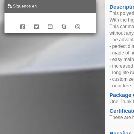
Síguenos en
Descripti
This polyet
With the hi
This car ma
without any
The advanta
- perfect d
- made of h
- easy mai
- increase
- long life 
- customize
- odor free
Package 
One Trunk 
Certificat
These are h
Reseñas