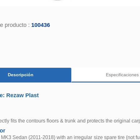
e producto :
100436
Descripción
Especificaciones
e: Rezaw Plast
ctly fits the contours floors & trunk and protects the original carp
for
MK3 Sedan (2011-2018) with an irregular size spare tire (not ful