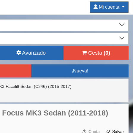
Mi cuenta
Avanzado
Cesta
(
0
)
¡Nueva!
3 Facelift Sedan (C346) (2015-2017)
rd Focus MK3 Sedan (2011-2018)
Cuota
Salvar