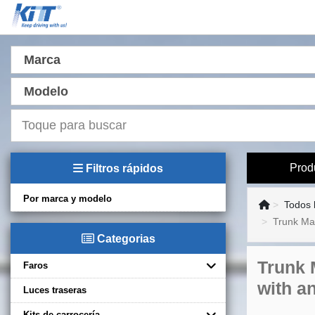
Marca
Modelo
Prod
Filtros rápidos
Por marca y modelo
Todos 
Trunk Mat
Categorias
Trunk 
Faros
with an
Luces traseras
Kits de carrocería