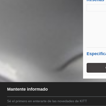
Especific
Mantente informado
Sé el primero en enterarte de las novedades de KITT