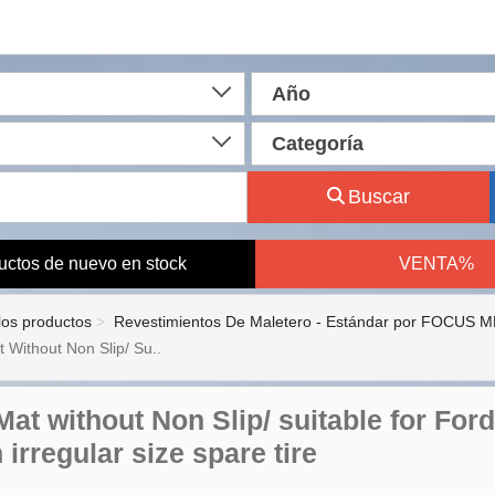
Año
Categoría
Buscar
uctos de nuevo en stock
VENTA%
los productos
Revestimientos De Maletero - Estándar por FOCUS MK
 Without Non Slip/ Su..
Mat without Non Slip/ suitable for Fo
 irregular size spare tire